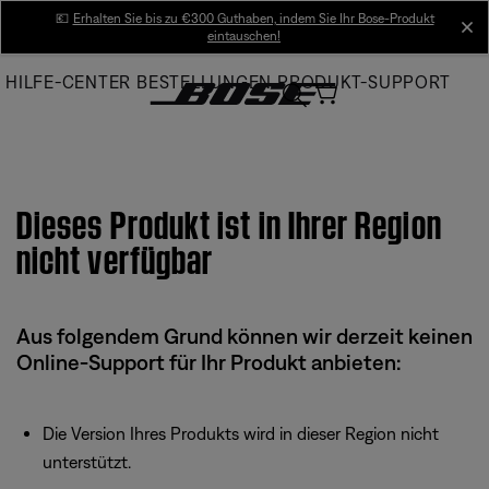
Skip
💶
Erhalten Sie bis zu €300 Guthaben, indem Sie Ihr Bose-Produkt
cl
eintauschen!
to
Main
HILFE-CENTER
BESTELLUNGEN
PRODUKT-SUPPORT
Dieses Produkt ist in Ihrer Region
nicht verfügbar
Aus folgendem Grund können wir derzeit keinen
Online-Support für Ihr Produkt anbieten:
Die Version Ihres Produkts wird in dieser Region nicht
unterstützt.