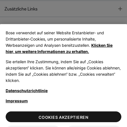
T
Zusätzliche Links
Bose verwendet auf seiner Website Erstanbieter- und
Bose Connect
Bose App
App
Drittanbieter-Cookies, um personalisierte Inhalte,
Werbeanzeigen und Analysen bereitzustellen.
Klicken Sie
hier, um weitere Informationen zu erhalten.
Sie erteilen Ihre Zustimmung, indem Sie auf „Cookies
akzeptieren“ klicken. Sie können alle/einige Cookies ablehnen,
indem Sie auf „Cookies ablehnen“ bzw. „Cookies verwalten“
|
Germany
German
klicken.
Datenschutzrichtlinie
Impressum
© Bose Corporation 2026
Legal
Datenschutzrichtlinie
Zugänglichkeit
Hinweis zu Cookies
COOKIES AKZEPTIEREN
Verkaufsbedingungen
Nutzungsbedingungen