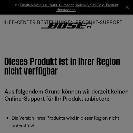
Skip
💶
Erhalten Sie bis zu €300 Guthaben, indem Sie Ihr Bose-Produkt
cl
eintauschen!
to
Main
HILFE-CENTER
BESTELLUNGEN
PRODUKT-SUPPORT
Dieses Produkt ist in Ihrer Region
nicht verfügbar
Aus folgendem Grund können wir derzeit keinen
Online-Support für Ihr Produkt anbieten:
Die Version Ihres Produkts wird in dieser Region nicht
unterstützt.