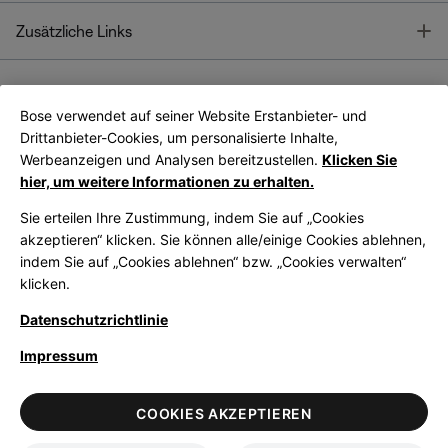
T
Zusätzliche Links
Bose verwendet auf seiner Website Erstanbieter- und
Bose Connect
Bose App
App
Drittanbieter-Cookies, um personalisierte Inhalte,
Werbeanzeigen und Analysen bereitzustellen.
Klicken Sie
hier, um weitere Informationen zu erhalten.
Sie erteilen Ihre Zustimmung, indem Sie auf „Cookies
akzeptieren“ klicken. Sie können alle/einige Cookies ablehnen,
indem Sie auf „Cookies ablehnen“ bzw. „Cookies verwalten“
|
Germany
German
klicken.
Datenschutzrichtlinie
Impressum
© Bose Corporation 2026
Legal
Datenschutzrichtlinie
Zugänglichkeit
Hinweis zu Cookies
COOKIES AKZEPTIEREN
Verkaufsbedingungen
Nutzungsbedingungen