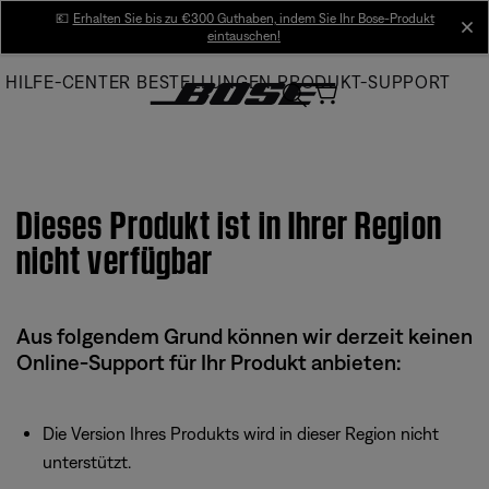
Skip
💶
Erhalten Sie bis zu €300 Guthaben, indem Sie Ihr Bose-Produkt
cl
eintauschen!
to
Main
HILFE-CENTER
BESTELLUNGEN
PRODUKT-SUPPORT
Dieses Produkt ist in Ihrer Region
nicht verfügbar
Aus folgendem Grund können wir derzeit keinen
Online-Support für Ihr Produkt anbieten:
Die Version Ihres Produkts wird in dieser Region nicht
unterstützt.