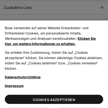
T
Zusätzliche Links
Bose verwendet auf seiner Website Erstanbieter- und
Bose Connect
Bose App
App
Drittanbieter-Cookies, um personalisierte Inhalte,
Werbeanzeigen und Analysen bereitzustellen.
Klicken Sie
hier, um weitere Informationen zu erhalten.
Sie erteilen Ihre Zustimmung, indem Sie auf „Cookies
akzeptieren“ klicken. Sie können alle/einige Cookies ablehnen,
indem Sie auf „Cookies ablehnen“ bzw. „Cookies verwalten“
|
Germany
German
klicken.
Datenschutzrichtlinie
Impressum
© Bose Corporation 2026
Legal
Datenschutzrichtlinie
Zugänglichkeit
Hinweis zu Cookies
COOKIES AKZEPTIEREN
Verkaufsbedingungen
Nutzungsbedingungen