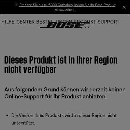
Skip
💶
Erhalten Sie bis zu €300 Guthaben, indem Sie Ihr Bose-Produkt
cl
eintauschen!
to
Main
HILFE-CENTER
BESTELLUNGEN
PRODUKT-SUPPORT
Dieses Produkt ist in Ihrer Region
nicht verfügbar
Aus folgendem Grund können wir derzeit keinen
Online-Support für Ihr Produkt anbieten:
Die Version Ihres Produkts wird in dieser Region nicht
unterstützt.