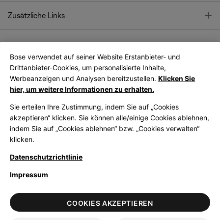
T
Zusätzliche Links
Bose verwendet auf seiner Website Erstanbieter- und
Bose Connect
Bose App
App
Drittanbieter-Cookies, um personalisierte Inhalte,
Werbeanzeigen und Analysen bereitzustellen.
Klicken Sie
hier, um weitere Informationen zu erhalten.
Sie erteilen Ihre Zustimmung, indem Sie auf „Cookies
akzeptieren“ klicken. Sie können alle/einige Cookies ablehnen,
indem Sie auf „Cookies ablehnen“ bzw. „Cookies verwalten“
|
Germany
German
klicken.
Datenschutzrichtlinie
Impressum
© Bose Corporation 2026
Legal
Datenschutzrichtlinie
Zugänglichkeit
Hinweis zu Cookies
COOKIES AKZEPTIEREN
Verkaufsbedingungen
Nutzungsbedingungen