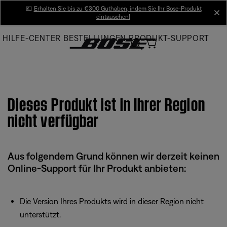
Skip
💶
Erhalten Sie bis zu €300 Guthaben, indem Sie Ihr Bose-Produkt
cl
eintauschen!
to
Main
HILFE-CENTER
BESTELLUNGEN
PRODUKT-SUPPORT
Dieses Produkt ist in Ihrer Region
nicht verfügbar
Aus folgendem Grund können wir derzeit keinen
Online-Support für Ihr Produkt anbieten:
Die Version Ihres Produkts wird in dieser Region nicht
unterstützt.