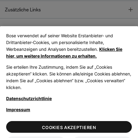
T
Zusätzliche Links
Bose verwendet auf seiner Website Erstanbieter- und
Bose Connect
Bose App
App
Drittanbieter-Cookies, um personalisierte Inhalte,
Werbeanzeigen und Analysen bereitzustellen.
Klicken Sie
hier, um weitere Informationen zu erhalten.
Sie erteilen Ihre Zustimmung, indem Sie auf „Cookies
akzeptieren“ klicken. Sie können alle/einige Cookies ablehnen,
indem Sie auf „Cookies ablehnen“ bzw. „Cookies verwalten“
|
Germany
German
klicken.
Datenschutzrichtlinie
Impressum
© Bose Corporation 2026
Legal
Datenschutzrichtlinie
Zugänglichkeit
Hinweis zu Cookies
COOKIES AKZEPTIEREN
Verkaufsbedingungen
Nutzungsbedingungen