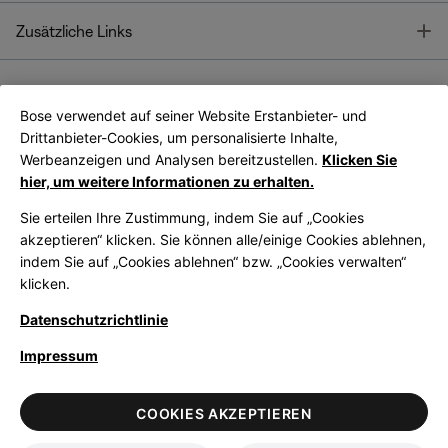
T
Zusätzliche Links
Bose verwendet auf seiner Website Erstanbieter- und
Bose Connect
Bose App
App
Drittanbieter-Cookies, um personalisierte Inhalte,
Werbeanzeigen und Analysen bereitzustellen.
Klicken Sie
hier, um weitere Informationen zu erhalten.
Sie erteilen Ihre Zustimmung, indem Sie auf „Cookies
akzeptieren“ klicken. Sie können alle/einige Cookies ablehnen,
indem Sie auf „Cookies ablehnen“ bzw. „Cookies verwalten“
|
Germany
German
klicken.
Datenschutzrichtlinie
Impressum
© Bose Corporation 2026
Legal
Datenschutzrichtlinie
Zugänglichkeit
Hinweis zu Cookies
COOKIES AKZEPTIEREN
Verkaufsbedingungen
Nutzungsbedingungen