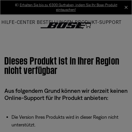
Skip
💶
Erhalten Sie bis zu €300 Guthaben, indem Sie Ihr Bose-Produkt
cl
eintauschen!
to
Main
HILFE-CENTER
BESTELLUNGEN
PRODUKT-SUPPORT
Dieses Produkt ist in Ihrer Region
nicht verfügbar
Aus folgendem Grund können wir derzeit keinen
Online-Support für Ihr Produkt anbieten:
Die Version Ihres Produkts wird in dieser Region nicht
unterstützt.