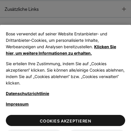
T
Zusätzliche Links
Bose verwendet auf seiner Website Erstanbieter- und
Bose Connect
Bose App
App
Drittanbieter-Cookies, um personalisierte Inhalte,
Werbeanzeigen und Analysen bereitzustellen.
Klicken Sie
hier, um weitere Informationen zu erhalten.
Sie erteilen Ihre Zustimmung, indem Sie auf „Cookies
akzeptieren“ klicken. Sie können alle/einige Cookies ablehnen,
indem Sie auf „Cookies ablehnen“ bzw. „Cookies verwalten“
|
Germany
German
klicken.
Datenschutzrichtlinie
Impressum
© Bose Corporation 2026
Legal
Datenschutzrichtlinie
Zugänglichkeit
Hinweis zu Cookies
COOKIES AKZEPTIEREN
Verkaufsbedingungen
Nutzungsbedingungen