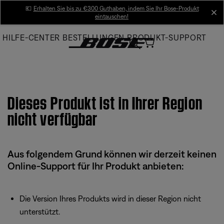
Skip
💶
Erhalten Sie bis zu €300 Guthaben, indem Sie Ihr Bose-Produkt
cl
eintauschen!
to
Main
HILFE-CENTER
BESTELLUNGEN
PRODUKT-SUPPORT
Dieses Produkt ist in Ihrer Region
nicht verfügbar
Aus folgendem Grund können wir derzeit keinen
Online-Support für Ihr Produkt anbieten:
Die Version Ihres Produkts wird in dieser Region nicht
unterstützt.