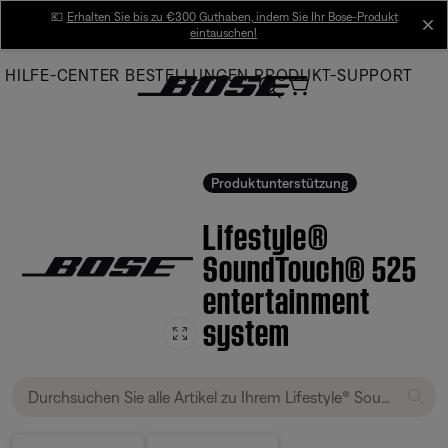
Skip
💶
Erhalten Sie bis zu €300 Guthaben, indem Sie Ihr Bose-Produkt
cl
eintauschen!
to
Main
HILFE-CENTER
BESTELLUNGEN
PRODUKT-SUPPORT
Produktunterstützung
Lifestyle®
SoundTouch® 525
entertainment
system