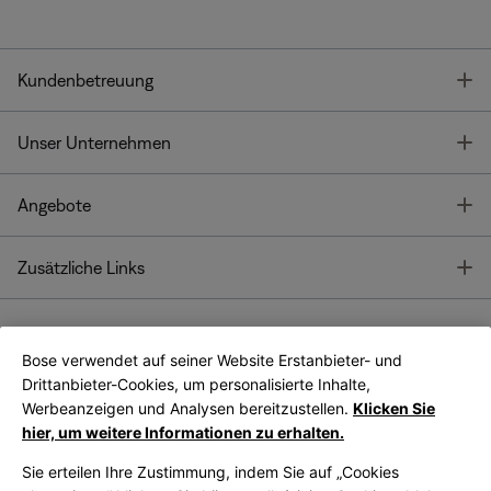
T
Kundenbetreuung
T
Unser Unternehmen
T
Angebote
T
Zusätzliche Links
Bose verwendet auf seiner Website Erstanbieter- und
Bose Connect
Bose App
App
Drittanbieter-Cookies, um personalisierte Inhalte,
Werbeanzeigen und Analysen bereitzustellen.
Klicken Sie
hier, um weitere Informationen zu erhalten.
Sie erteilen Ihre Zustimmung, indem Sie auf „Cookies