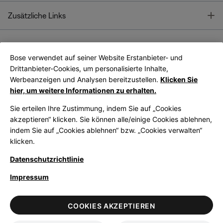
T
Zusätzliche Links
Bose verwendet auf seiner Website Erstanbieter- und
Bose Connect
Bose App
App
Drittanbieter-Cookies, um personalisierte Inhalte,
Werbeanzeigen und Analysen bereitzustellen.
Klicken Sie
hier, um weitere Informationen zu erhalten.
Sie erteilen Ihre Zustimmung, indem Sie auf „Cookies
akzeptieren“ klicken. Sie können alle/einige Cookies ablehnen,
indem Sie auf „Cookies ablehnen“ bzw. „Cookies verwalten“
|
Germany
German
klicken.
Datenschutzrichtlinie
Impressum
© Bose Corporation 2026
Legal
Datenschutzrichtlinie
Zugänglichkeit
Hinweis zu Cookies
COOKIES AKZEPTIEREN
Verkaufsbedingungen
Nutzungsbedingungen