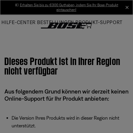
Skip
💶
Erhalten Sie bis zu €300 Guthaben, indem Sie Ihr Bose-Produkt
cl
eintauschen!
to
Main
HILFE-CENTER
BESTELLUNGEN
PRODUKT-SUPPORT
Dieses Produkt ist in Ihrer Region
nicht verfügbar
Aus folgendem Grund können wir derzeit keinen
Online-Support für Ihr Produkt anbieten:
Die Version Ihres Produkts wird in dieser Region nicht
unterstützt.