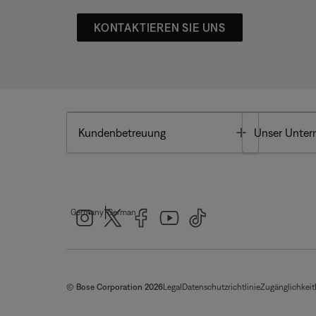
KONTAKTIEREN SIE UNS
Toggle
Kundenbetreuung
Unser Unte
|
Germany
German
© Bose Corporation 2026
Legal
Datenschutzrichtlinie
Zugänglichkeit