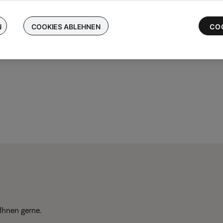
chen Sie Ihre kabellosen Bose-Ohrhörer ein und erhalten Sie bis 
 die neuesten QuietComfort Ultra-Ohrhörer
N
COOKIES ABLEHNEN
CO
Ihnen gerne.