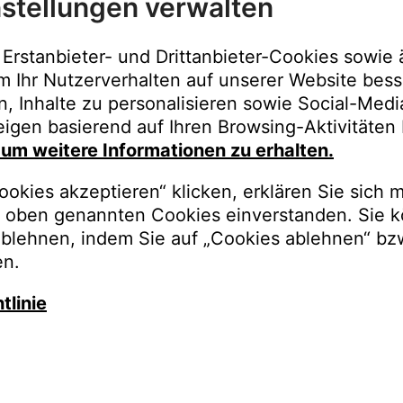
stellungen verwalten
Immer der best
Upgrades, Gara
Erstanbieter- und Drittanbieter-Cookies sowie 
Bestellungen o
m Ihr Nutzerverhalten auf unserer Website bess
n, Inhalte zu personalisieren sowie Social-Med
REGISTRI
igen basierend auf Ihren Browsing-Aktivitäten 
, um weitere Informationen zu erhalten.
okies akzeptieren“ klicken, erklären Sie sich m
oben genannten Cookies einverstanden. Sie k
ablehnen, indem Sie auf „Cookies ablehnen“ bz
en.
tlinie
auschen Sie gegen besseren K