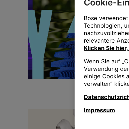
Cookie-Ein
Bose verwendet 
Technologien, u
nachzuvollziehe
relevantere Anze
Klicken Sie hier
Wenn Sie auf „Co
Verwendung der 
einige Cookies 
verwalten“ klick
Datenschutzrich
Impressum
T