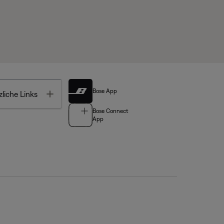
Bose App
Toggle
liche Links
Bose Connect
App