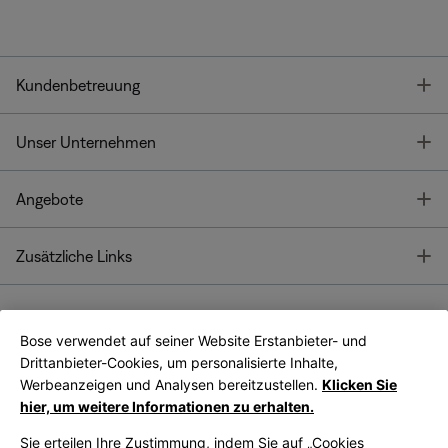
T
Kundenbetreuung
T
Unser Unternehmen
T
Angebote
T
Zusätzliche Links
Bose verwendet auf seiner Website Erstanbieter- und
Bose Connect
Bose App
App
Drittanbieter-Cookies, um personalisierte Inhalte,
Werbeanzeigen und Analysen bereitzustellen.
Klicken Sie
hier, um weitere Informationen zu erhalten.
Sie erteilen Ihre Zustimmung, indem Sie auf „Cookies