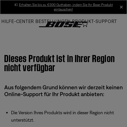
Skip
💶
Erhalten Sie bis zu €300 Guthaben, indem Sie Ihr Bose-Produkt
cl
eintauschen!
to
Main
HILFE-CENTER
BESTELLUNGEN
PRODUKT-SUPPORT
Dieses Produkt ist in Ihrer Region
nicht verfügbar
Aus folgendem Grund können wir derzeit keinen
Online-Support für Ihr Produkt anbieten:
Die Version Ihres Produkts wird in dieser Region nicht
unterstützt.