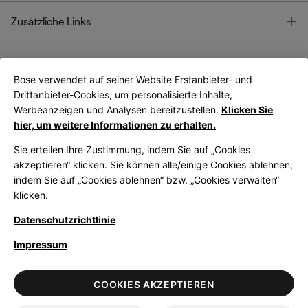
T
Zusätzliche Links
Bose verwendet auf seiner Website Erstanbieter- und
Bose Connect
Bose App
App
Drittanbieter-Cookies, um personalisierte Inhalte,
Werbeanzeigen und Analysen bereitzustellen.
Klicken Sie
hier, um weitere Informationen zu erhalten.
Sie erteilen Ihre Zustimmung, indem Sie auf „Cookies
akzeptieren“ klicken. Sie können alle/einige Cookies ablehnen,
indem Sie auf „Cookies ablehnen“ bzw. „Cookies verwalten“
|
Germany
German
klicken.
Datenschutzrichtlinie
Impressum
© Bose Corporation 2026
Legal
Datenschutzrichtlinie
Zugänglichkeit
Hinweis zu Cookies
COOKIES AKZEPTIEREN
Verkaufsbedingungen
Nutzungsbedingungen