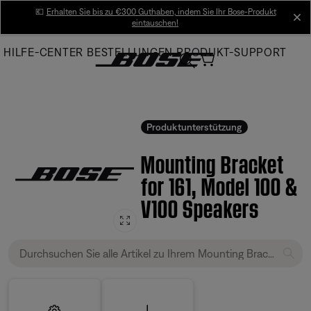
Skip
💶
Erhalten Sie bis zu €300 Guthaben, indem Sie Ihr Bose-Produkt
cl
eintauschen!
to
Main
HILFE-CENTER
BESTELLUNGEN
PRODUKT-SUPPORT
Produktunterstützung
Mounting Bracket
for 161, Model 100 &
V100 Speakers