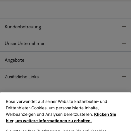
T
Kundenbetreuung
T
Unser Unternehmen
T
Angebote
T
Zusätzliche Links
Bose verwendet auf seiner Website Erstanbieter- und
Bose Connect
Bose App
App
Drittanbieter-Cookies, um personalisierte Inhalte,
Werbeanzeigen und Analysen bereitzustellen.
Klicken Sie
hier, um weitere Informationen zu erhalten.