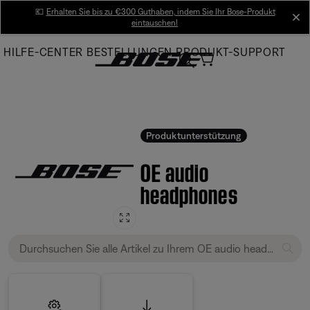
Skip
💶
Erhalten Sie bis zu €300 Guthaben, indem Sie Ihr Bose-Produkt
cl
eintauschen!
to
Main
HILFE-CENTER
BESTELLUNGEN
PRODUKT-SUPPORT
Produktunterstützung
OE audio
headphones