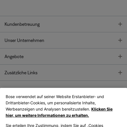
T
Kundenbetreuung
T
Unser Unternehmen
T
Angebote
T
Zusätzliche Links
Bose verwendet auf seiner Website Erstanbieter- und
Bose Connect
Bose App
App
Drittanbieter-Cookies, um personalisierte Inhalte,
Werbeanzeigen und Analysen bereitzustellen.
Klicken Sie
hier, um weitere Informationen zu erhalten.
Sie erteilen Ihre Zustimmung, indem Sie auf „Cookies