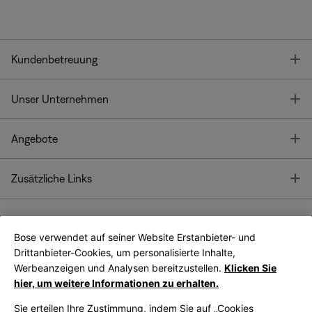
T
Kundenbetreuung
T
Unser Unternehmen
T
Angebote
T
Zusätzliche Links
Bose verwendet auf seiner Website Erstanbieter- und
Bose Connect
Bose App
App
Drittanbieter-Cookies, um personalisierte Inhalte,
Werbeanzeigen und Analysen bereitzustellen.
Klicken Sie
hier, um weitere Informationen zu erhalten.
Sie erteilen Ihre Zustimmung, indem Sie auf „Cookies