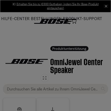
Skip
💶
Erhalten Sie bis zu €300 Guthaben, indem Sie Ihr Bose-Produkt
cl
eintauschen!
to
Main
HILFE-CENTER
BESTELLUNGEN
PRODUKT-SUPPORT
Produktunterstützung
OmniJewel Center
Speaker