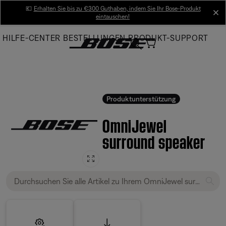
Skip
💶
Erhalten Sie bis zu €300 Guthaben, indem Sie Ihr Bose-Produkt
cl
eintauschen!
to
Main
HILFE-CENTER
BESTELLUNGEN
PRODUKT-SUPPORT
Produktunterstützung
OmniJewel
surround speaker