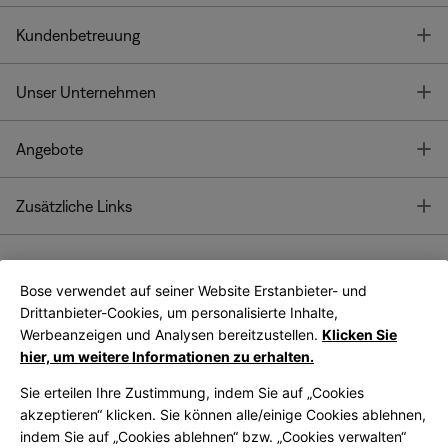
T
Kundenbetreuung
T
Unser Unternehmen
T
Angebote
T
Zusätzliche Links
Bose verwendet auf seiner Website Erstanbieter- und
Bose Connect
Bose App
App
Drittanbieter-Cookies, um personalisierte Inhalte,
Werbeanzeigen und Analysen bereitzustellen.
Klicken Sie
hier, um weitere Informationen zu erhalten.
Sie erteilen Ihre Zustimmung, indem Sie auf „Cookies
akzeptieren“ klicken. Sie können alle/einige Cookies ablehnen,
indem Sie auf „Cookies ablehnen“ bzw. „Cookies verwalten“