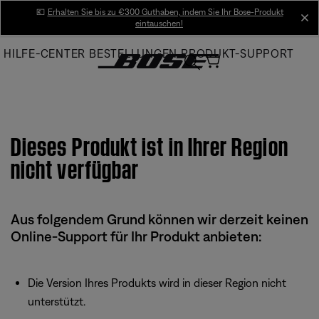
Skip
💶
Erhalten Sie bis zu €300 Guthaben, indem Sie Ihr Bose-Produkt
cl
eintauschen!
to
Main
HILFE-CENTER
BESTELLUNGEN
PRODUKT-SUPPORT
Dieses Produkt ist in Ihrer Region
nicht verfügbar
Aus folgendem Grund können wir derzeit keinen
Online-Support für Ihr Produkt anbieten:
Die Version Ihres Produkts wird in dieser Region nicht
unterstützt.