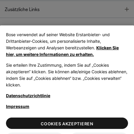
T
Zusätzliche Links
Bose verwendet auf seiner Website Erstanbieter- und
Bose Connect
Bose App
App
Drittanbieter-Cookies, um personalisierte Inhalte,
Werbeanzeigen und Analysen bereitzustellen.
Klicken Sie
hier, um weitere Informationen zu erhalten.
Sie erteilen Ihre Zustimmung, indem Sie auf „Cookies
akzeptieren“ klicken. Sie können alle/einige Cookies ablehnen,
indem Sie auf „Cookies ablehnen“ bzw. „Cookies verwalten“
|
Germany
German
klicken.
Datenschutzrichtlinie
Impressum
© Bose Corporation 2026
Legal
Datenschutzrichtlinie
Zugänglichkeit
Hinweis zu Cookies
COOKIES AKZEPTIEREN
Verkaufsbedingungen
Nutzungsbedingungen