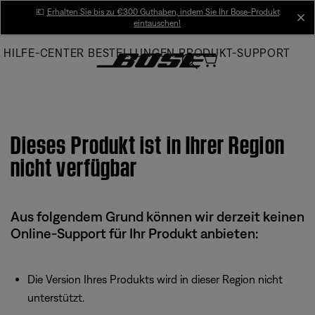
Skip
💶
Erhalten Sie bis zu €300 Guthaben, indem Sie Ihr Bose-Produkt
cl
eintauschen!
to
Main
HILFE-CENTER
BESTELLUNGEN
PRODUKT-SUPPORT
Dieses Produkt ist in Ihrer Region
nicht verfügbar
Aus folgendem Grund können wir derzeit keinen
Online-Support für Ihr Produkt anbieten:
Die Version Ihres Produkts wird in dieser Region nicht
unterstützt.