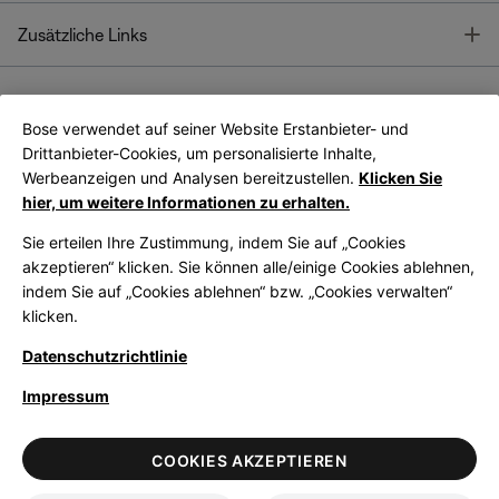
T
Zusätzliche Links
Bose verwendet auf seiner Website Erstanbieter- und
Bose Connect
Bose App
App
Drittanbieter-Cookies, um personalisierte Inhalte,
Werbeanzeigen und Analysen bereitzustellen.
Klicken Sie
hier, um weitere Informationen zu erhalten.
Sie erteilen Ihre Zustimmung, indem Sie auf „Cookies
akzeptieren“ klicken. Sie können alle/einige Cookies ablehnen,
indem Sie auf „Cookies ablehnen“ bzw. „Cookies verwalten“
|
Germany
German
klicken.
Datenschutzrichtlinie
Impressum
© Bose Corporation 2026
Legal
Datenschutzrichtlinie
Zugänglichkeit
Hinweis zu Cookies
COOKIES AKZEPTIEREN
Verkaufsbedingungen
Nutzungsbedingungen