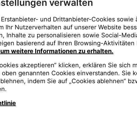
stellungen verwalten
Immer der best
Upgrades, Gara
Erstanbieter- und Drittanbieter-Cookies sowie 
Bestellungen o
m Ihr Nutzerverhalten auf unserer Website bess
n, Inhalte zu personalisieren sowie Social-Med
REGISTRI
igen basierend auf Ihren Browsing-Aktivitäten 
, um weitere Informationen zu erhalten.
okies akzeptieren“ klicken, erklären Sie sich m
oben genannten Cookies einverstanden. Sie k
ablehnen, indem Sie auf „Cookies ablehnen“ bz
en.
tlinie
auschen Sie gegen besseren K