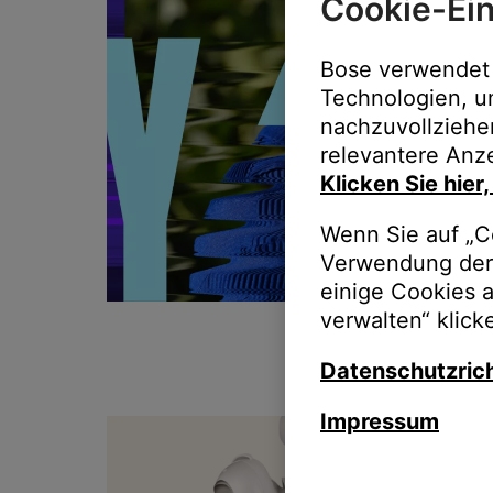
Cookie-Ein
Bose verwendet 
Technologien, u
nachzuvollziehe
relevantere Anze
Klicken Sie hier
Wenn Sie auf „Co
Verwendung der 
einige Cookies 
verwalten“ klick
Datenschutzrich
Impressum
T