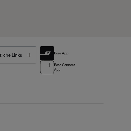
Bose App
Toggle
liche Links
Bose Connect
App