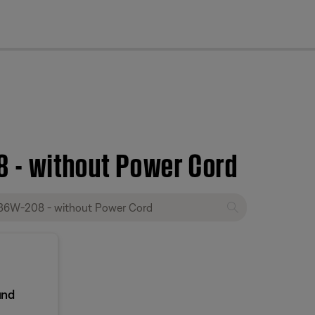
cl
 - without Power Cord
und