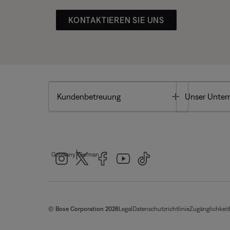
KONTAKTIEREN SIE UNS
Toggle
Kundenbetreuung
Unser Unte
|
Germany
German
© Bose Corporation 2026
Legal
Datenschutzrichtlinie
Zugänglichkeit