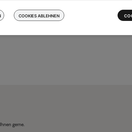
chen Sie Ihre kabellosen Bose-Ohrhörer ein und erhalten Sie bis 
 die neuesten QuietComfort Ultra-Ohrhörer
N
COOKIES ABLEHNEN
CO
Ihnen gerne.