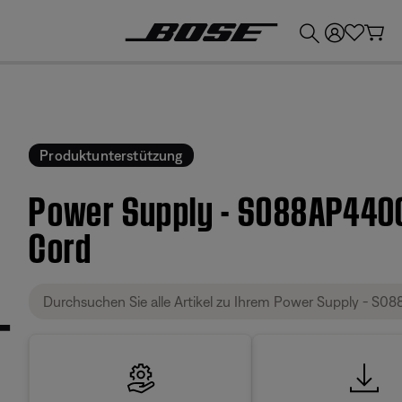
💶
Erhalten Sie bis zu €300 Guthaben, indem Sie Ihr Bose-Produkt eintauschen!
Produktunterstützung
Power Supply - S088AP4400
Cord