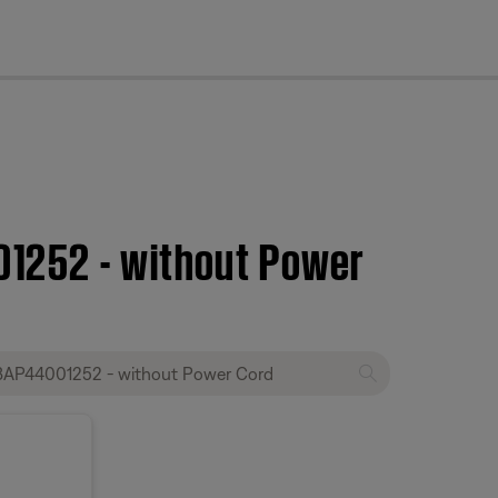
cl
1252 - without Power