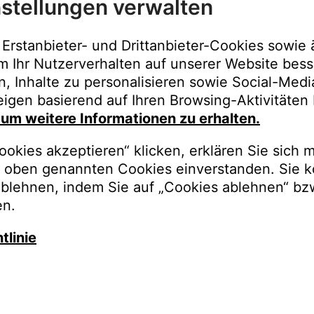
stellungen verwalten
Immer der best
Upgrades, Gara
Erstanbieter- und Drittanbieter-Cookies sowie 
Bestellungen o
m Ihr Nutzerverhalten auf unserer Website bess
n, Inhalte zu personalisieren sowie Social-Med
REGISTRI
igen basierend auf Ihren Browsing-Aktivitäten 
, um weitere Informationen zu erhalten.
okies akzeptieren“ klicken, erklären Sie sich m
oben genannten Cookies einverstanden. Sie k
ablehnen, indem Sie auf „Cookies ablehnen“ bz
en.
tlinie
auschen Sie gegen besseren K