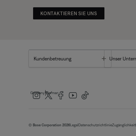
KONTAKTIEREN SIE UNS
Toggle
Kundenbetreuung
Unser Unte
|
Germany
German
© Bose Corporation 2026
Legal
Datenschutzrichtlinie
Zugänglichkeit