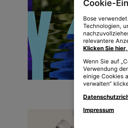
Cookie-Ein
Bose verwendet 
Technologien, u
nachzuvollziehe
relevantere Anze
Klicken Sie hier
Wenn Sie auf „Co
Verwendung der 
einige Cookies 
verwalten“ klick
Datenschutzrich
Impressum
T