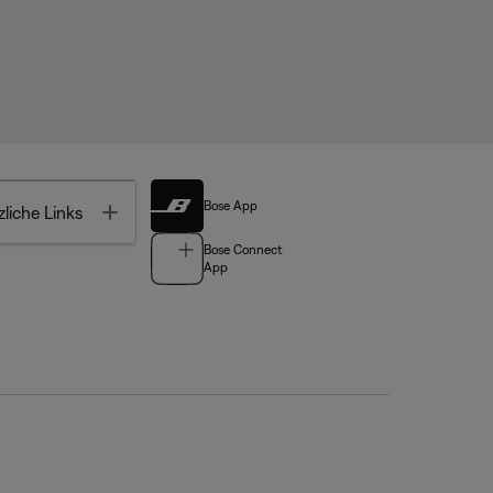
Bose App
Toggle
liche Links
Bose Connect
App