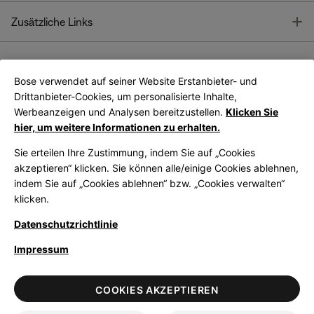
T
Zusätzliche Links
Bose verwendet auf seiner Website Erstanbieter- und
Bose Connect
Bose App
App
Drittanbieter-Cookies, um personalisierte Inhalte,
Werbeanzeigen und Analysen bereitzustellen.
Klicken Sie
hier, um weitere Informationen zu erhalten.
Sie erteilen Ihre Zustimmung, indem Sie auf „Cookies
akzeptieren“ klicken. Sie können alle/einige Cookies ablehnen,
indem Sie auf „Cookies ablehnen“ bzw. „Cookies verwalten“
|
Germany
German
klicken.
Datenschutzrichtlinie
Impressum
© Bose Corporation 2026
Legal
Datenschutzrichtlinie
Zugänglichkeit
Hinweis zu Cookies
COOKIES AKZEPTIEREN
Verkaufsbedingungen
Nutzungsbedingungen