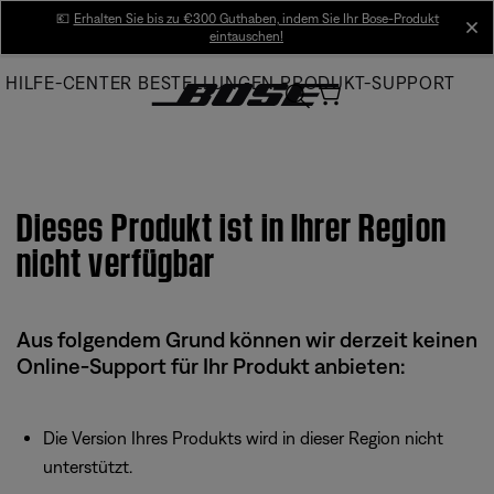
Skip
💶
Erhalten Sie bis zu €300 Guthaben, indem Sie Ihr Bose-Produkt
cl
eintauschen!
to
Main
HILFE-CENTER
BESTELLUNGEN
PRODUKT-SUPPORT
Dieses Produkt ist in Ihrer Region
nicht verfügbar
Aus folgendem Grund können wir derzeit keinen
Online-Support für Ihr Produkt anbieten:
Die Version Ihres Produkts wird in dieser Region nicht
unterstützt.