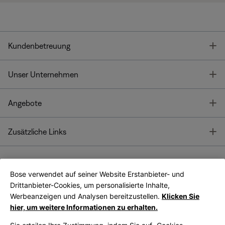
T
Kundenbetreuung
T
Unser Unternehmen
T
Angebote
T
Zusätzliche Links
Bose verwendet auf seiner Website Erstanbieter- und
Bose Connect
Bose App
App
Drittanbieter-Cookies, um personalisierte Inhalte,
Werbeanzeigen und Analysen bereitzustellen.
Klicken Sie
hier, um weitere Informationen zu erhalten.