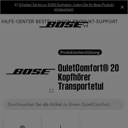
Skip
💶
Erhalten Sie bis zu €300 Guthaben, indem Sie Ihr Bose-Produkt
cl
eintauschen!
to
Main
HILFE-CENTER
BESTELLUNGEN
PRODUKT-SUPPORT
Produktunterstützung
QuietComfort® 20
Kopfhörer
Transportetui