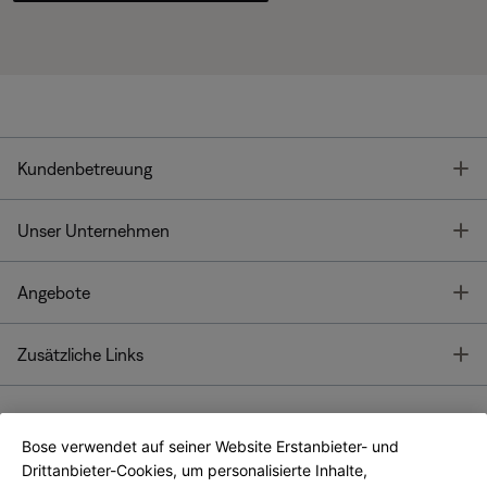
T
Kundenbetreuung
T
Unser Unternehmen
T
Angebote
T
Zusätzliche Links
Bose verwendet auf seiner Website Erstanbieter- und
Bose Connect
Bose App
App
Drittanbieter-Cookies, um personalisierte Inhalte,