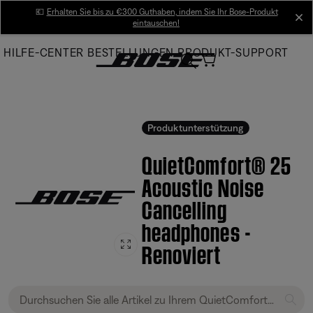
Skip
💶
Erhalten Sie bis zu €300 Guthaben, indem Sie Ihr Bose-Produkt
cl
eintauschen!
to
Main
HILFE-CENTER
BESTELLUNGEN
PRODUKT-SUPPORT
Produktunterstützung
QuietComfort® 25
Acoustic Noise
Cancelling
headphones -
Renoviert