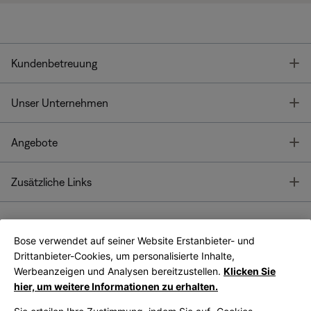
T
Kundenbetreuung
T
Unser Unternehmen
T
Angebote
T
Zusätzliche Links
Bose verwendet auf seiner Website Erstanbieter- und
Bose Connect
Bose App
App
Drittanbieter-Cookies, um personalisierte Inhalte,
Werbeanzeigen und Analysen bereitzustellen.
Klicken Sie
hier, um weitere Informationen zu erhalten.