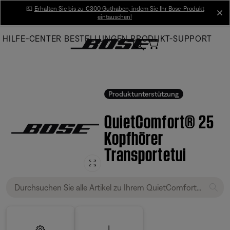
Skip
💶
Erhalten Sie bis zu €300 Guthaben, indem Sie Ihr Bose-Produkt
cl
eintauschen!
to
Main
HILFE-CENTER
BESTELLUNGEN
PRODUKT-SUPPORT
Produktunterstützung
QuietComfort® 25
Kopfhörer
Transportetui