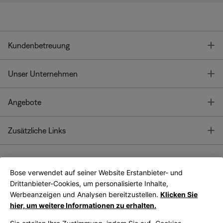
T
Kundenbetreuung
T
Unser Unternehmen
T
Angebote
T
Zusätzliche Links
Bose verwendet auf seiner Website Erstanbieter- und
Bose Connect
Bose App
App
Drittanbieter-Cookies, um personalisierte Inhalte,
Werbeanzeigen und Analysen bereitzustellen.
Klicken Sie
hier, um weitere Informationen zu erhalten.