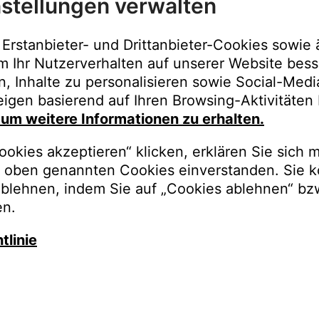
stellungen verwalten
Immer der best
Upgrades, Gara
Erstanbieter- und Drittanbieter-Cookies sowie 
Bestellungen o
m Ihr Nutzerverhalten auf unserer Website bess
n, Inhalte zu personalisieren sowie Social-Med
REGISTRI
igen basierend auf Ihren Browsing-Aktivitäten 
, um weitere Informationen zu erhalten.
okies akzeptieren“ klicken, erklären Sie sich m
oben genannten Cookies einverstanden. Sie k
ablehnen, indem Sie auf „Cookies ablehnen“ bz
en.
tlinie
auschen Sie gegen besseren K