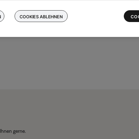
chen Sie Ihre kabellosen Bose-Ohrhörer ein und erhalten Sie bis 
 die neuesten QuietComfort Ultra-Ohrhörer
N
COOKIES ABLEHNEN
CO
Ihnen gerne.