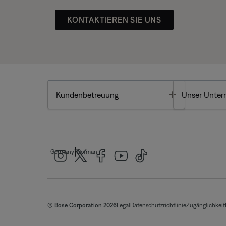
KONTAKTIEREN SIE UNS
Toggle
Kundenbetreuung
Unser Unte
|
Germany
German
© Bose Corporation 2026
Legal
Datenschutzrichtlinie
Zugänglichkeit