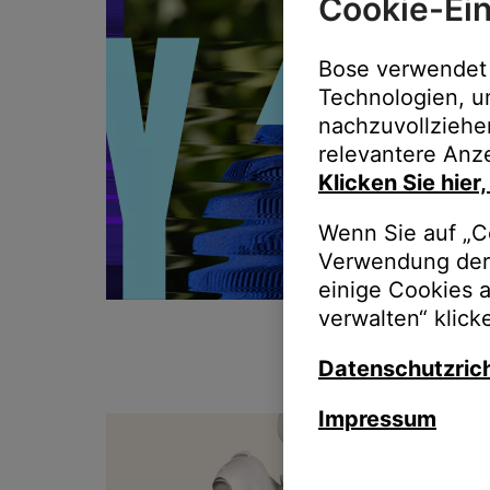
Cookie-Ein
Bose verwendet 
Technologien, u
nachzuvollziehe
relevantere Anze
Klicken Sie hier
Wenn Sie auf „Co
Verwendung der 
einige Cookies 
verwalten“ klick
Datenschutzrich
Impressum
T