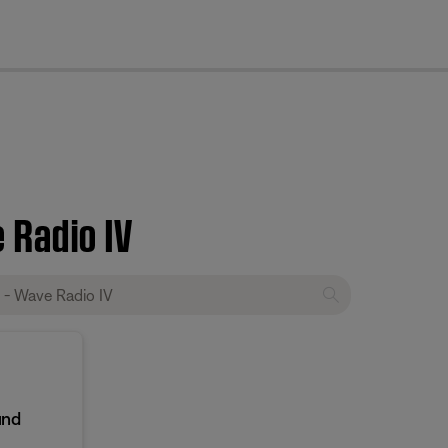
cl
 Radio IV
und