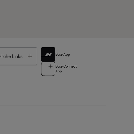
Bose App
Toggle
liche Links
Bose Connect
App