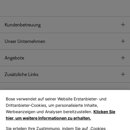
T
Kundenbetreuung
T
Unser Unternehmen
T
Angebote
T
Zusätzliche Links
Bose verwendet auf seiner Website Erstanbieter- und
Bose Connect
Bose App
App
Drittanbieter-Cookies, um personalisierte Inhalte,
Werbeanzeigen und Analysen bereitzustellen.
Klicken Sie
hier, um weitere Informationen zu erhalten.
Sie erteilen Ihre Zustimmung, indem Sie auf „Cookies