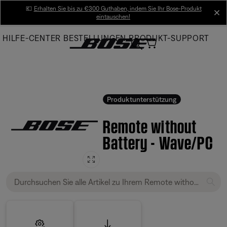
Skip
💶
Erhalten Sie bis zu €300 Guthaben, indem Sie Ihr Bose-Produkt
cl
eintauschen!
to
Main
HILFE-CENTER
BESTELLUNGEN
PRODUKT-SUPPORT
Produktunterstützung
Remote without
Battery - Wave/PC