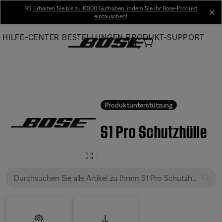
Skip
💶
Erhalten Sie bis zu €300 Guthaben, indem Sie Ihr Bose-Produkt
cl
eintauschen!
to
Main
HILFE-CENTER
BESTELLUNGEN
PRODUKT-SUPPORT
Produktunterstützung
S1 Pro Schutzhülle