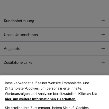
T
Kundenbetreuung
T
Unser Unternehmen
T
Angebote
T
Zusätzliche Links
Bose verwendet auf seiner Website Erstanbieter- und
Bose Connect
Bose App
App
Drittanbieter-Cookies, um personalisierte Inhalte,
Werbeanzeigen und Analysen bereitzustellen.
Klicken Sie
hier, um weitere Informationen zu erhalten.
Sie erteilen Ihre Zustimmung, indem Sie auf „Cookies