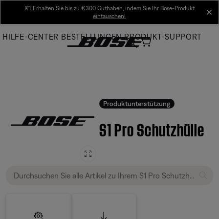
Skip
💶
Erhalten Sie bis zu €300 Guthaben, indem Sie Ihr Bose-Produkt
cl
eintauschen!
to
Main
HILFE-CENTER
BESTELLUNGEN
PRODUKT-SUPPORT
Produktunterstützung
S1 Pro Schutzhülle