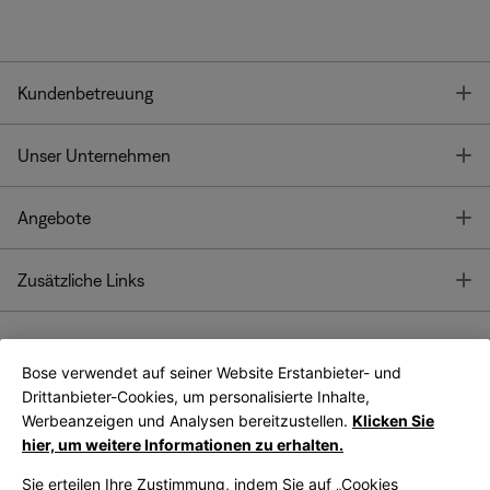
T
Kundenbetreuung
T
Unser Unternehmen
T
Angebote
T
Zusätzliche Links
Bose verwendet auf seiner Website Erstanbieter- und
Bose Connect
Bose App
App
Drittanbieter-Cookies, um personalisierte Inhalte,
Werbeanzeigen und Analysen bereitzustellen.
Klicken Sie
hier, um weitere Informationen zu erhalten.
Sie erteilen Ihre Zustimmung, indem Sie auf „Cookies