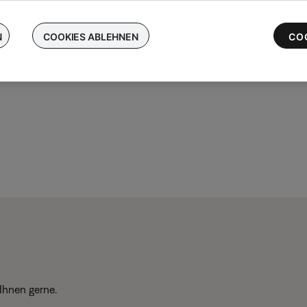
chen Sie Ihre kabellosen Bose-Ohrhörer ein und erhalten Sie bis 
 die neuesten QuietComfort Ultra-Ohrhörer
N
COOKIES ABLEHNEN
CO
Ihnen gerne.