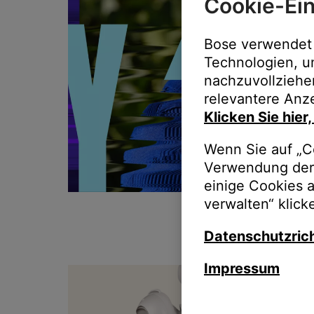
Cookie-Ein
Bose verwendet 
Technologien, u
nachzuvollziehe
relevantere Anze
Klicken Sie hier
Wenn Sie auf „Co
Verwendung der 
einige Cookies 
verwalten“ klick
Datenschutzrich
Impressum
T