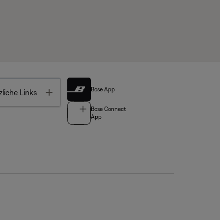
Bose App
Toggle
liche Links
Bose Connect
App