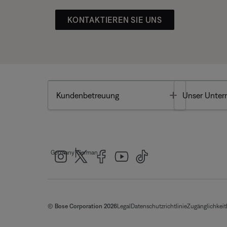
KONTAKTIEREN SIE UNS
Toggle
Kundenbetreuung
Unser Unte
|
Germany
German
© Bose Corporation 2026
Legal
Datenschutzrichtlinie
Zugänglichkeit