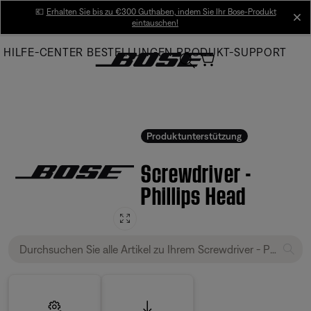
Skip
💶
Erhalten Sie bis zu €300 Guthaben, indem Sie Ihr Bose-Produkt
cl
eintauschen!
to
Main
HILFE-CENTER
BESTELLUNGEN
PRODUKT-SUPPORT
Produktunterstützung
Screwdriver -
Phillips Head