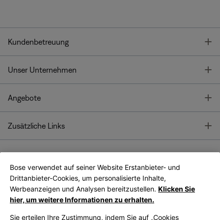
T
Kundenbetreuung
T
Unser Unternehmen
T
Angebote
T
Zusätzliche Links
Bose verwendet auf seiner Website Erstanbieter- und
Bose Connect
Bose App
App
Drittanbieter-Cookies, um personalisierte Inhalte,
Werbeanzeigen und Analysen bereitzustellen.
Klicken Sie
hier, um weitere Informationen zu erhalten.
Sie erteilen Ihre Zustimmung, indem Sie auf „Cookies