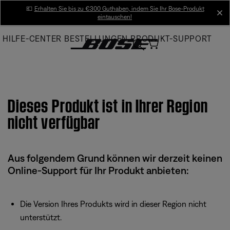
Skip
💶
Erhalten Sie bis zu €300 Guthaben, indem Sie Ihr Bose-Produkt
cl
eintauschen!
to
Main
HILFE-CENTER
BESTELLUNGEN
PRODUKT-SUPPORT
Dieses Produkt ist in Ihrer Region
nicht verfügbar
Aus folgendem Grund können wir derzeit keinen
Online-Support für Ihr Produkt anbieten:
Die Version Ihres Produkts wird in dieser Region nicht
unterstützt.