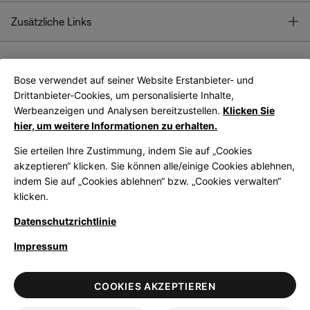
T
Zusätzliche Links
Bose verwendet auf seiner Website Erstanbieter- und
Bose Connect
Bose App
App
Drittanbieter-Cookies, um personalisierte Inhalte,
Werbeanzeigen und Analysen bereitzustellen.
Klicken Sie
hier, um weitere Informationen zu erhalten.
Sie erteilen Ihre Zustimmung, indem Sie auf „Cookies
akzeptieren“ klicken. Sie können alle/einige Cookies ablehnen,
indem Sie auf „Cookies ablehnen“ bzw. „Cookies verwalten“
|
Germany
German
klicken.
Datenschutzrichtlinie
Impressum
© Bose Corporation 2026
Legal
Datenschutzrichtlinie
Zugänglichkeit
Hinweis zu Cookies
COOKIES AKZEPTIEREN
Verkaufsbedingungen
Nutzungsbedingungen