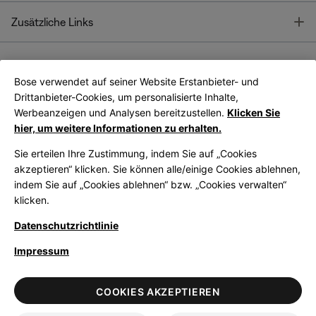
T
Zusätzliche Links
Bose verwendet auf seiner Website Erstanbieter- und
Bose Connect
Bose App
App
Drittanbieter-Cookies, um personalisierte Inhalte,
Werbeanzeigen und Analysen bereitzustellen.
Klicken Sie
hier, um weitere Informationen zu erhalten.
Sie erteilen Ihre Zustimmung, indem Sie auf „Cookies
akzeptieren“ klicken. Sie können alle/einige Cookies ablehnen,
indem Sie auf „Cookies ablehnen“ bzw. „Cookies verwalten“
|
Germany
German
klicken.
Datenschutzrichtlinie
Impressum
© Bose Corporation 2026
Legal
Datenschutzrichtlinie
Zugänglichkeit
Hinweis zu Cookies
COOKIES AKZEPTIEREN
Verkaufsbedingungen
Nutzungsbedingungen