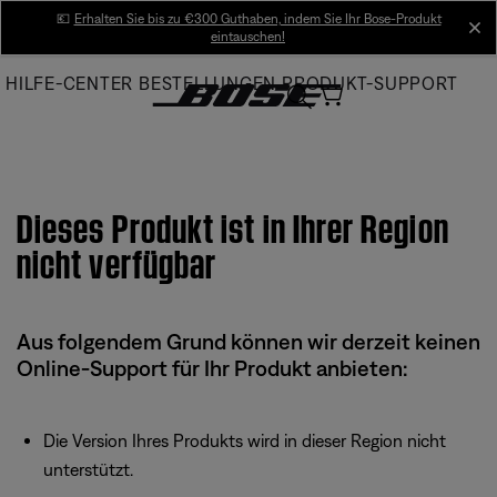
Skip
💶
Erhalten Sie bis zu €300 Guthaben, indem Sie Ihr Bose-Produkt
cl
eintauschen!
to
Main
HILFE-CENTER
BESTELLUNGEN
PRODUKT-SUPPORT
Dieses Produkt ist in Ihrer Region
nicht verfügbar
Aus folgendem Grund können wir derzeit keinen
Online-Support für Ihr Produkt anbieten:
Die Version Ihres Produkts wird in dieser Region nicht
unterstützt.