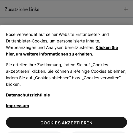
T
Zusätzliche Links
Bose verwendet auf seiner Website Erstanbieter- und
Bose Connect
Bose App
App
Drittanbieter-Cookies, um personalisierte Inhalte,
Werbeanzeigen und Analysen bereitzustellen.
Klicken Sie
hier, um weitere Informationen zu erhalten.
Sie erteilen Ihre Zustimmung, indem Sie auf „Cookies
akzeptieren“ klicken. Sie können alle/einige Cookies ablehnen,
indem Sie auf „Cookies ablehnen“ bzw. „Cookies verwalten“
|
Germany
German
klicken.
Datenschutzrichtlinie
Impressum
© Bose Corporation 2026
Legal
Datenschutzrichtlinie
Zugänglichkeit
Hinweis zu Cookies
COOKIES AKZEPTIEREN
Verkaufsbedingungen
Nutzungsbedingungen