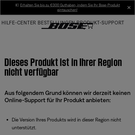
Skip
💶
Erhalten Sie bis zu €300 Guthaben, indem Sie Ihr Bose-Produkt
cl
eintauschen!
to
Main
HILFE-CENTER
BESTELLUNGEN
PRODUKT-SUPPORT
Dieses Produkt ist in Ihrer Region
nicht verfügbar
Aus folgendem Grund können wir derzeit keinen
Online-Support für Ihr Produkt anbieten:
Die Version Ihres Produkts wird in dieser Region nicht
unterstützt.