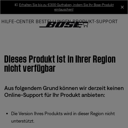
Skip
💶
Erhalten Sie bis zu €300 Guthaben, indem Sie Ihr Bose-Produkt
cl
eintauschen!
to
Main
HILFE-CENTER
BESTELLUNGEN
PRODUKT-SUPPORT
Dieses Produkt ist in Ihrer Region
nicht verfügbar
Aus folgendem Grund können wir derzeit keinen
Online-Support für Ihr Produkt anbieten:
Die Version Ihres Produkts wird in dieser Region nicht
unterstützt.