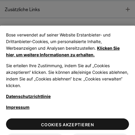
T
Zusätzliche Links
Bose verwendet auf seiner Website Erstanbieter- und
Bose Connect
Bose App
App
Drittanbieter-Cookies, um personalisierte Inhalte,
Werbeanzeigen und Analysen bereitzustellen.
Klicken Sie
hier, um weitere Informationen zu erhalten.
Sie erteilen Ihre Zustimmung, indem Sie auf „Cookies
akzeptieren“ klicken. Sie können alle/einige Cookies ablehnen,
indem Sie auf „Cookies ablehnen“ bzw. „Cookies verwalten“
|
Germany
German
klicken.
Datenschutzrichtlinie
Impressum
© Bose Corporation 2026
Legal
Datenschutzrichtlinie
Zugänglichkeit
Hinweis zu Cookies
COOKIES AKZEPTIEREN
Verkaufsbedingungen
Nutzungsbedingungen