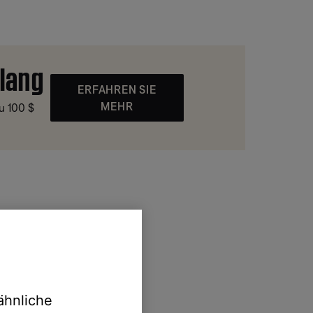
lang
ERFAHREN SIE
MEHR
zu 100 $
ähnliche