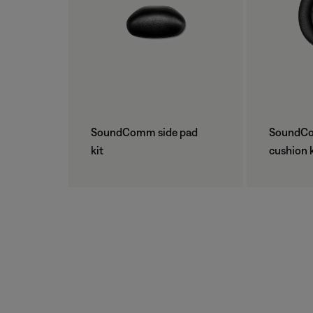
SoundComm side pad
SoundC
kit
cushion k