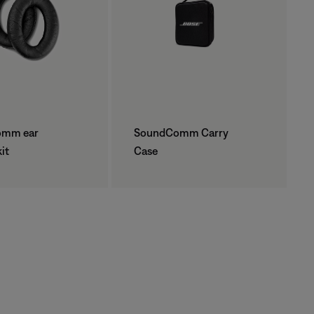
omm ear
SoundComm Carry
it
Case