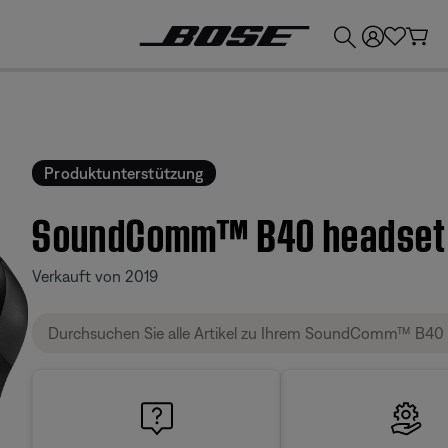
💶
Erhalten Sie bis zu €300 Guthaben, indem Sie Ihr Bose-Produkt eintauschen!
Produktunterstützung
SoundComm™ B40 headset
Verkauft von 2019