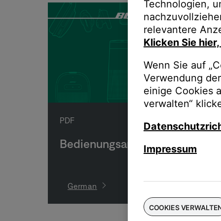
Technologien, u
nachzuvollziehe
relevantere Anze
Klicken Sie hier
Wenn Sie auf „Co
Verwendung der 
einige Cookies 
verwalten“ klick
PDF
Datenschutzrich
Bedienungsanleitung
Impressum
German
COOKIES VERWALTE