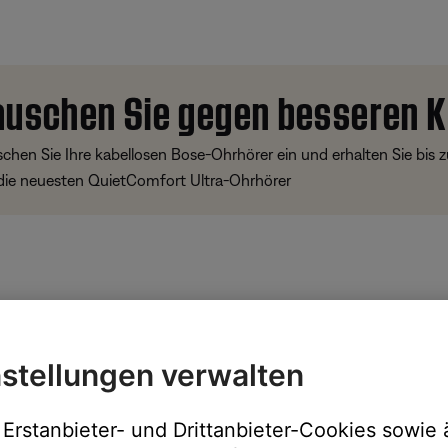
auschen Sie gegen besseren K
chen Sie Ihre kabellosen Bose-Ohrhörer ein und erhalten Sie bis 
 die neuesten QuietComfort Ultra-Ohrhörer
her
stellungen verwalten
Erstanbieter- und Drittanbieter-Cookies sowie 