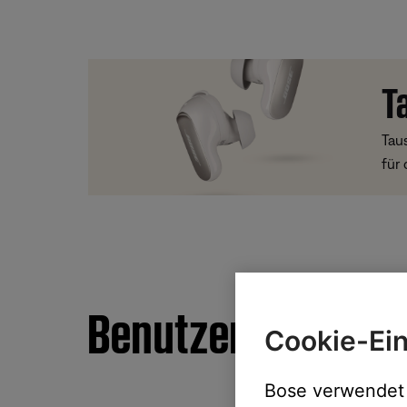
T
Taus
für
Benutzerhandbüc
Cookie-Ein
Bose verwendet 