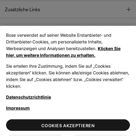
T
Zusätzliche Links
Bose verwendet auf seiner Website Erstanbieter- und
Bose Connect
Bose App
App
Drittanbieter-Cookies, um personalisierte Inhalte,
Werbeanzeigen und Analysen bereitzustellen.
Klicken Sie
hier, um weitere Informationen zu erhalten.
Sie erteilen Ihre Zustimmung, indem Sie auf „Cookies
akzeptieren“ klicken. Sie können alle/einige Cookies ablehnen,
indem Sie auf „Cookies ablehnen“ bzw. „Cookies verwalten“
|
Germany
German
klicken.
Datenschutzrichtlinie
Impressum
© Bose Corporation 2026
Legal
Datenschutzrichtlinie
Zugänglichkeit
Hinweis zu Cookies
COOKIES AKZEPTIEREN
Verkaufsbedingungen
Nutzungsbedingungen