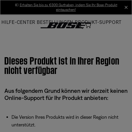
Skip
💶
Erhalten Sie bis zu €300 Guthaben, indem Sie Ihr Bose-Produkt
cl
eintauschen!
to
Main
HILFE-CENTER
BESTELLUNGEN
PRODUKT-SUPPORT
Dieses Produkt ist in Ihrer Region
nicht verfügbar
Aus folgendem Grund können wir derzeit keinen
Online-Support für Ihr Produkt anbieten:
Die Version Ihres Produkts wird in dieser Region nicht
unterstützt.