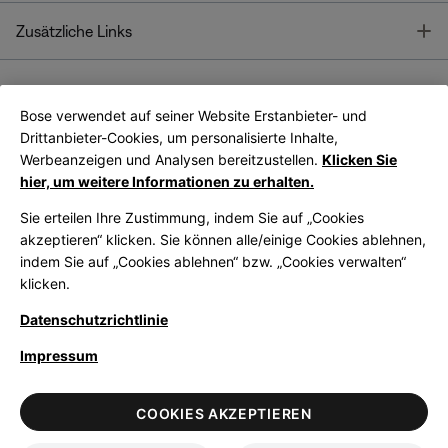
T
Zusätzliche Links
Bose verwendet auf seiner Website Erstanbieter- und
Bose Connect
Bose App
App
Drittanbieter-Cookies, um personalisierte Inhalte,
Werbeanzeigen und Analysen bereitzustellen.
Klicken Sie
hier, um weitere Informationen zu erhalten.
Sie erteilen Ihre Zustimmung, indem Sie auf „Cookies
akzeptieren“ klicken. Sie können alle/einige Cookies ablehnen,
indem Sie auf „Cookies ablehnen“ bzw. „Cookies verwalten“
|
Germany
German
klicken.
Datenschutzrichtlinie
Impressum
© Bose Corporation 2026
Legal
Datenschutzrichtlinie
Zugänglichkeit
Hinweis zu Cookies
COOKIES AKZEPTIEREN
Verkaufsbedingungen
Nutzungsbedingungen