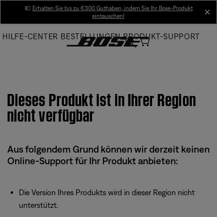
Skip
💶
Erhalten Sie bis zu €300 Guthaben, indem Sie Ihr Bose-Produkt
cl
eintauschen!
to
Main
HILFE-CENTER
BESTELLUNGEN
PRODUKT-SUPPORT
Dieses Produkt ist in Ihrer Region
nicht verfügbar
Aus folgendem Grund können wir derzeit keinen
Online-Support für Ihr Produkt anbieten:
Die Version Ihres Produkts wird in dieser Region nicht
unterstützt.