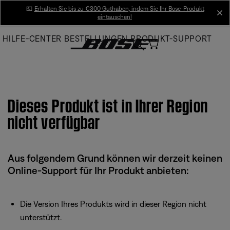
Skip
💶
Erhalten Sie bis zu €300 Guthaben, indem Sie Ihr Bose-Produkt
cl
eintauschen!
to
Main
HILFE-CENTER
BESTELLUNGEN
PRODUKT-SUPPORT
Dieses Produkt ist in Ihrer Region
nicht verfügbar
Aus folgendem Grund können wir derzeit keinen
Online-Support für Ihr Produkt anbieten:
Die Version Ihres Produkts wird in dieser Region nicht
unterstützt.