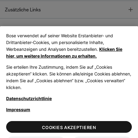
T
Zusätzliche Links
Bose verwendet auf seiner Website Erstanbieter- und
Bose Connect
Bose App
App
Drittanbieter-Cookies, um personalisierte Inhalte,
Werbeanzeigen und Analysen bereitzustellen.
Klicken Sie
hier, um weitere Informationen zu erhalten.
Sie erteilen Ihre Zustimmung, indem Sie auf „Cookies
akzeptieren“ klicken. Sie können alle/einige Cookies ablehnen,
indem Sie auf „Cookies ablehnen“ bzw. „Cookies verwalten“
|
Germany
German
klicken.
Datenschutzrichtlinie
Impressum
© Bose Corporation 2026
Legal
Datenschutzrichtlinie
Zugänglichkeit
Hinweis zu Cookies
COOKIES AKZEPTIEREN
Verkaufsbedingungen
Nutzungsbedingungen