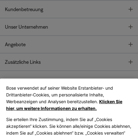
T
Kundenbetreuung
T
Unser Unternehmen
T
Angebote
T
Zusätzliche Links
Bose verwendet auf seiner Website Erstanbieter- und
Bose Connect
Bose App
App
Drittanbieter-Cookies, um personalisierte Inhalte,
Werbeanzeigen und Analysen bereitzustellen.
Klicken Sie
hier, um weitere Informationen zu erhalten.
Sie erteilen Ihre Zustimmung, indem Sie auf „Cookies
akzeptieren“ klicken. Sie können alle/einige Cookies ablehnen,
indem Sie auf „Cookies ablehnen“ bzw. „Cookies verwalten“
|
Germany
German