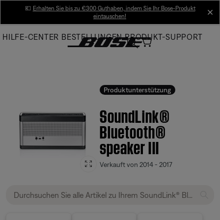
Skip
💶
Erhalten Sie bis zu €300 Guthaben, indem Sie Ihr Bose-Produkt
cl
eintauschen!
to
Main
HILFE-CENTER
BESTELLUNGEN
PRODUKT-SUPPORT
Produktunterstützung
SoundLink®
Bluetooth®
speaker III
Verkauft von 2014 - 2017