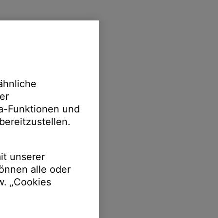
ähnliche
er
ia-Funktionen und
bereitzustellen.
it unserer
önnen alle oder
w. „Cookies