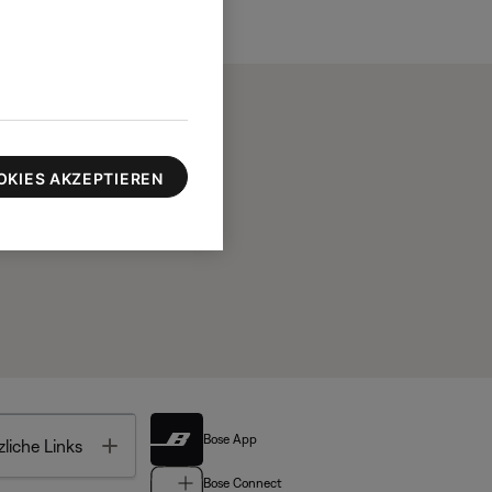
OKIES AKZEPTIEREN
Bose App
Toggle
liche Links
Bose Connect