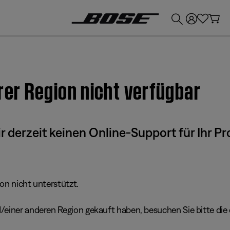
💶
Erhalten Sie bis zu €300 Guthaben, indem Sie Ihr Bose-Produkt eintauschen!
hrer Region nicht verfügbar
derzeit keinen Online-Support für Ihr Pr
ion nicht unterstützt.
einer anderen Region gekauft haben, besuchen Sie bitte die e