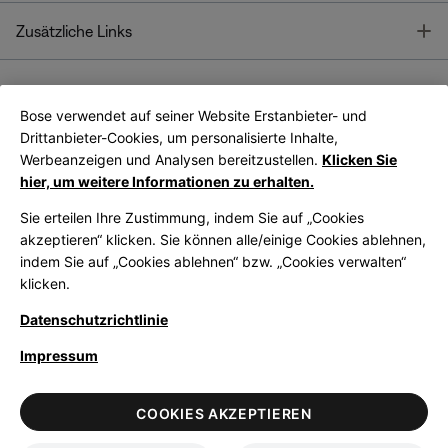
T
Zusätzliche Links
Bose verwendet auf seiner Website Erstanbieter- und
Bose Connect
Bose App
App
Drittanbieter-Cookies, um personalisierte Inhalte,
Werbeanzeigen und Analysen bereitzustellen.
Klicken Sie
hier, um weitere Informationen zu erhalten.
Sie erteilen Ihre Zustimmung, indem Sie auf „Cookies
akzeptieren“ klicken. Sie können alle/einige Cookies ablehnen,
indem Sie auf „Cookies ablehnen“ bzw. „Cookies verwalten“
|
Germany
German
klicken.
Datenschutzrichtlinie
Impressum
© Bose Corporation 2026
Legal
Datenschutzrichtlinie
Zugänglichkeit
Hinweis zu Cookies
COOKIES AKZEPTIEREN
Verkaufsbedingungen
Nutzungsbedingungen