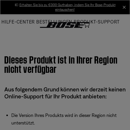
Skip
💶
Erhalten Sie bis zu €300 Guthaben, indem Sie Ihr Bose-Produkt
cl
eintauschen!
to
Main
HILFE-CENTER
BESTELLUNGEN
PRODUKT-SUPPORT
Dieses Produkt ist in Ihrer Region
nicht verfügbar
Aus folgendem Grund können wir derzeit keinen
Online-Support für Ihr Produkt anbieten:
Die Version Ihres Produkts wird in dieser Region nicht
unterstützt.