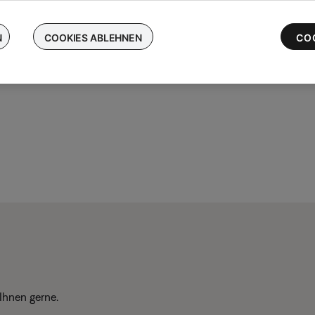
chen Sie Ihre kabellosen Bose-Ohrhörer ein und erhalten Sie bis 
 die neuesten QuietComfort Ultra-Ohrhörer
N
COOKIES ABLEHNEN
CO
Ihnen gerne.