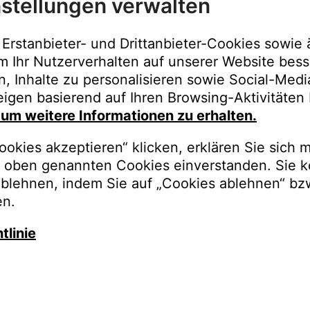
stellungen verwalten
Immer der best
Upgrades, Gara
Erstanbieter- und Drittanbieter-Cookies sowie 
Bestellungen o
m Ihr Nutzerverhalten auf unserer Website bess
n, Inhalte zu personalisieren sowie Social-Med
REGISTRI
igen basierend auf Ihren Browsing-Aktivitäten 
, um weitere Informationen zu erhalten.
okies akzeptieren“ klicken, erklären Sie sich m
oben genannten Cookies einverstanden. Sie k
ablehnen, indem Sie auf „Cookies ablehnen“ bz
en.
tlinie
auschen Sie gegen besseren K