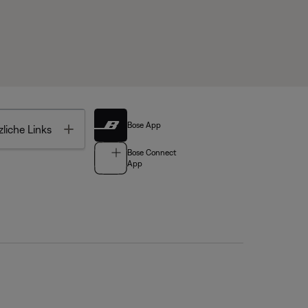
Bose App
Toggle
liche Links
Bose Connect
App