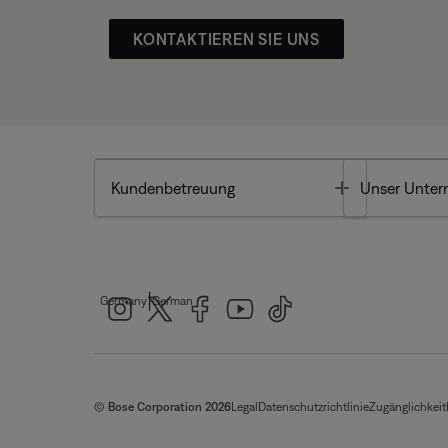
KONTAKTIEREN SIE UNS
Toggle
Kundenbetreuung
Unser Unte
|
Germany
German
© Bose Corporation 2026
Legal
Datenschutzrichtlinie
Zugänglichkeit