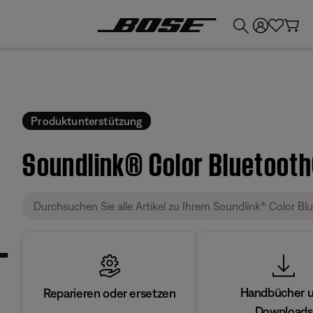
💶
Erhalten Sie bis zu €300 Guthaben, indem Sie Ihr Bose-Produkt eintauschen!
Produktunterstützung
Soundlink® Color Bluetoot
Handbücher 
Reparieren oder ersetzen
Downloads