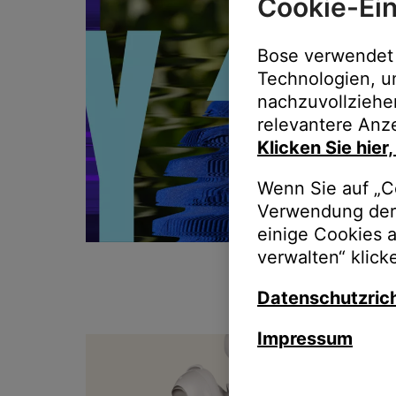
Cookie-Ein
Bose verwendet 
Technologien, u
nachzuvollziehe
relevantere Anze
Klicken Sie hier
Wenn Sie auf „Co
Verwendung der 
einige Cookies 
verwalten“ klick
Datenschutzrich
Impressum
T