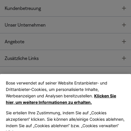
T
Kundenbetreuung
T
Unser Unternehmen
T
Angebote
T
Zusätzliche Links
Bose verwendet auf seiner Website Erstanbieter- und
Bose Connect
Bose App
App
Drittanbieter-Cookies, um personalisierte Inhalte,
Werbeanzeigen und Analysen bereitzustellen.
Klicken Sie
hier, um weitere Informationen zu erhalten.
Sie erteilen Ihre Zustimmung, indem Sie auf „Cookies
akzeptieren“ klicken. Sie können alle/einige Cookies ablehnen,
indem Sie auf „Cookies ablehnen“ bzw. „Cookies verwalten“
|
Germany
German