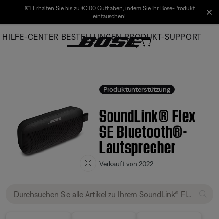
Skip
💶
Erhalten Sie bis zu €300 Guthaben, indem Sie Ihr Bose-Produkt
cl
eintauschen!
to
Main
HILFE-CENTER
BESTELLUNGEN
PRODUKT-SUPPORT
Produktunterstützung
SoundLink® Flex
SE Bluetooth®-
Lautsprecher
Verkauft von 2022