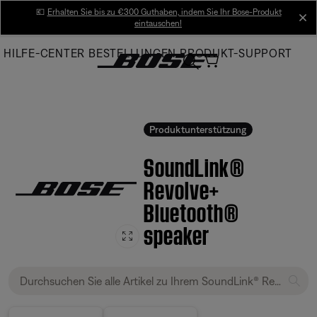
Skip
💶
Erhalten Sie bis zu €300 Guthaben, indem Sie Ihr Bose-Produkt
cl
eintauschen!
to
Main
HILFE-CENTER
BESTELLUNGEN
PRODUKT-SUPPORT
Produktunterstützung
SoundLink®
Revolve+
Bluetooth®
speaker