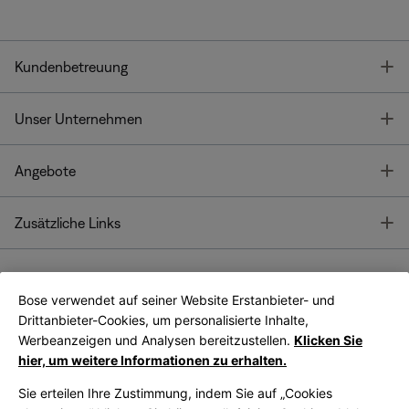
T
Kundenbetreuung
T
Unser Unternehmen
T
Angebote
T
Zusätzliche Links
Bose verwendet auf seiner Website Erstanbieter- und
Bose Connect
Bose App
App
Drittanbieter-Cookies, um personalisierte Inhalte,
Werbeanzeigen und Analysen bereitzustellen.
Klicken Sie
hier, um weitere Informationen zu erhalten.
Sie erteilen Ihre Zustimmung, indem Sie auf „Cookies