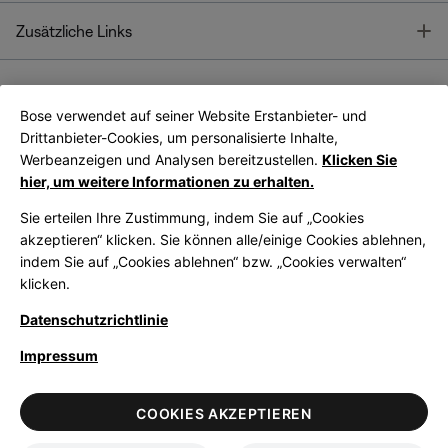
T
Zusätzliche Links
Bose verwendet auf seiner Website Erstanbieter- und
Bose Connect
Bose App
App
Drittanbieter-Cookies, um personalisierte Inhalte,
Werbeanzeigen und Analysen bereitzustellen.
Klicken Sie
hier, um weitere Informationen zu erhalten.
Sie erteilen Ihre Zustimmung, indem Sie auf „Cookies
akzeptieren“ klicken. Sie können alle/einige Cookies ablehnen,
indem Sie auf „Cookies ablehnen“ bzw. „Cookies verwalten“
|
Germany
German
klicken.
Datenschutzrichtlinie
Impressum
© Bose Corporation 2026
Legal
Datenschutzrichtlinie
Zugänglichkeit
Hinweis zu Cookies
COOKIES AKZEPTIEREN
Verkaufsbedingungen
Nutzungsbedingungen