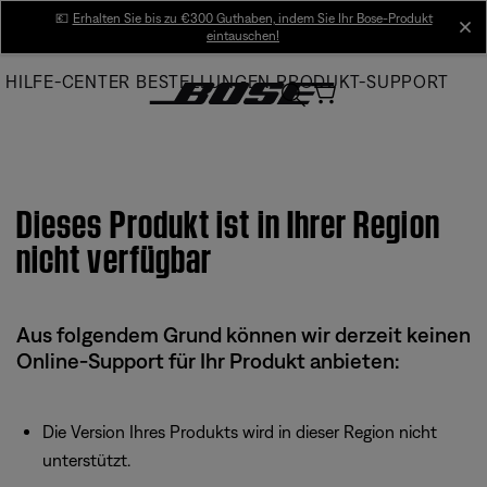
Skip
💶
Erhalten Sie bis zu €300 Guthaben, indem Sie Ihr Bose-Produkt
cl
eintauschen!
to
Main
HILFE-CENTER
BESTELLUNGEN
PRODUKT-SUPPORT
Dieses Produkt ist in Ihrer Region
nicht verfügbar
Aus folgendem Grund können wir derzeit keinen
Online-Support für Ihr Produkt anbieten:
Die Version Ihres Produkts wird in dieser Region nicht
unterstützt.