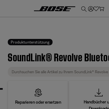
💶
Erhalten Sie bis zu €300 Guthaben, indem Sie Ihr Bose-Produkt eintauschen!
Produktunterstützung
SoundLink® Revolve Bluet
Handbücher 
Reparieren oder ersetzen
Downloads