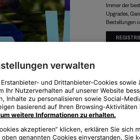
Immer der best
Upgrades, Gara
Bestellungen o
REGISTRI
stellungen verwalten
Erstanbieter- und Drittanbieter-Cookies sowie 
m Ihr Nutzerverhalten auf unserer Website bess
n, Inhalte zu personalisieren sowie Social-Med
igen basierend auf Ihren Browsing-Aktivitäten 
, um weitere Informationen zu erhalten.
auschen Sie gegen besseren K
okies akzeptieren“ klicken, erklären Sie sich m
oben genannten Cookies einverstanden. Sie k