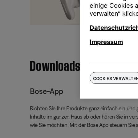
einige Cookies 
Taus
verwalten“ klick
für
Datenschutzrich
Impressum
Downloads
COOKIES VERWALTE
Bose-App
Richten Sie Ihre Produkte ganz einfach ein und g
Inhalte im ganzen Haus ab oder hören Sie in ve
wie Sie möchten. Mit der Bose App steuern Sie 