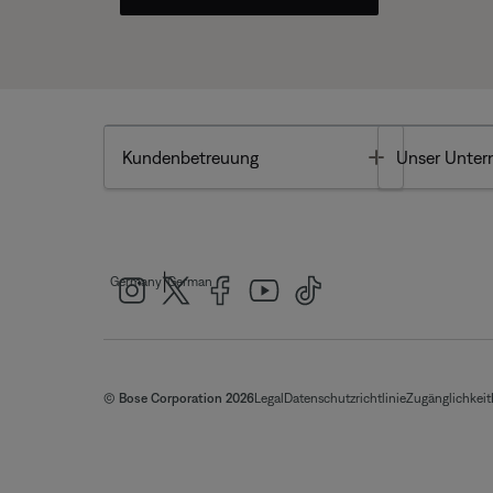
Toggle
Kundenbetreuung
Unser Unte
|
Germany
German
© Bose Corporation 2026
Legal
Datenschutzrichtlinie
Zugänglichkeit