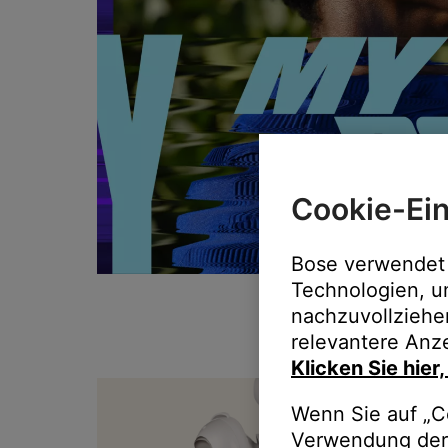
Cookie-Ein
Bose verwendet 
Technologien, u
nachzuvollziehe
relevantere Anze
Klicken Sie hier
T
Wenn Sie auf „Co
Verwendung der 