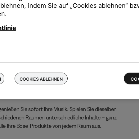
ablehnen, indem Sie auf „Cookies ablehnen“ bz
chen Sie Ihre kabellosen Bose-Ohrhörer ein und erhalten Sie bis 
en.
 die neuesten QuietComfort Ultra-Ohrhörer
tlinie
N
COOKIES ABLEHNEN
CO
enießen Sie sofort Ihre Musik. Spielen Sie dieselben
rschiedenen Räumen unterschiedliche Inhalte – ganz
alle Ihre Bose-Produkte von jedem Raum aus.