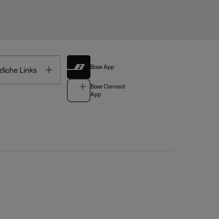
Bose App
Toggle
liche Links
Bose Connect
App