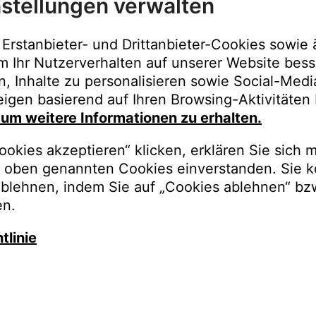
stellungen verwalten
Immer der best
Upgrades, Gara
Erstanbieter- und Drittanbieter-Cookies sowie 
Bestellungen o
m Ihr Nutzerverhalten auf unserer Website bess
n, Inhalte zu personalisieren sowie Social-Med
REGISTRI
igen basierend auf Ihren Browsing-Aktivitäten 
, um weitere Informationen zu erhalten.
okies akzeptieren“ klicken, erklären Sie sich m
oben genannten Cookies einverstanden. Sie k
ablehnen, indem Sie auf „Cookies ablehnen“ bz
en.
tlinie
auschen Sie gegen besseren K