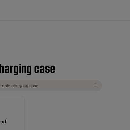
cl
harging case
und