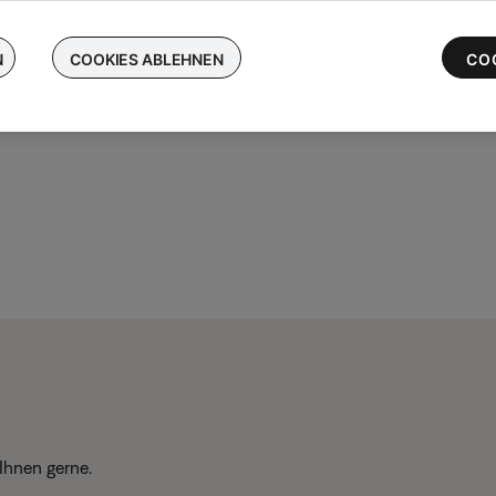
chen Sie Ihre kabellosen Bose-Ohrhörer ein und erhalten Sie bis 
 die neuesten QuietComfort Ultra-Ohrhörer
N
COOKIES ABLEHNEN
CO
Ihnen gerne.