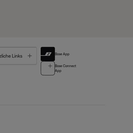
Bose App
Toggle
liche Links
Bose Connect
App