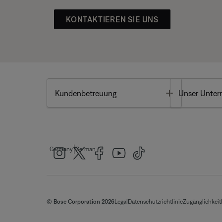
KONTAKTIEREN SIE UNS
Toggle
Kundenbetreuung
Unser Unte
|
Germany
German
© Bose Corporation 2026
Legal
Datenschutzrichtlinie
Zugänglichkeit