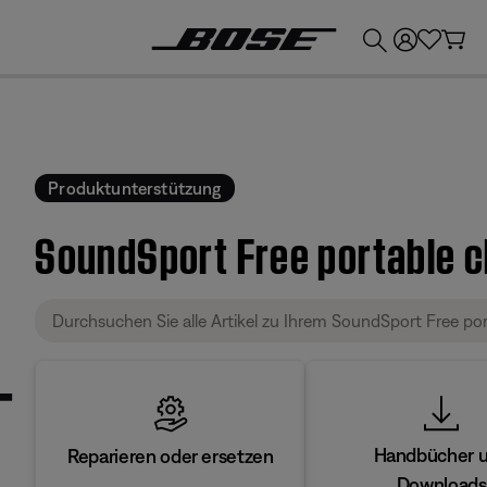
💶
Erhalten Sie bis zu €300 Guthaben, indem Sie Ihr Bose-Produkt eintauschen!
Produktunterstützung
SoundSport Free portable c
Handbücher 
Reparieren oder ersetzen
Downloads