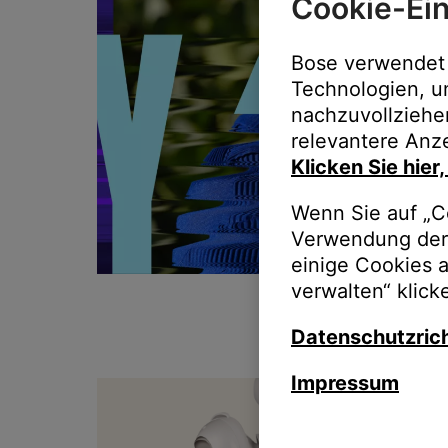
Cookie-Ein
Bose verwendet 
Technologien, u
nachzuvollziehe
relevantere Anze
Klicken Sie hier
Wenn Sie auf „Co
Verwendung der 
einige Cookies 
verwalten“ klick
Datenschutzrich
Impressum
T