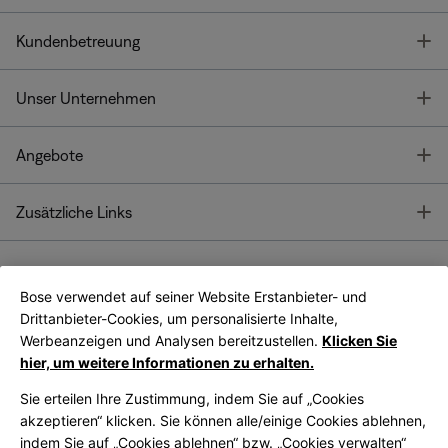
T
Kundenbetreuung
T
Unser Unternehmen
T
Angebote
T
Zusätzliche Links
Bose verwendet auf seiner Website Erstanbieter- und
Bose Connect
Bose App
App
Drittanbieter-Cookies, um personalisierte Inhalte,
Werbeanzeigen und Analysen bereitzustellen.
Klicken Sie
hier, um weitere Informationen zu erhalten.
Sie erteilen Ihre Zustimmung, indem Sie auf „Cookies
akzeptieren“ klicken. Sie können alle/einige Cookies ablehnen,
indem Sie auf „Cookies ablehnen“ bzw. „Cookies verwalten“