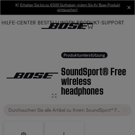
Skip
💶
Erhalten Sie bis zu €300 Guthaben, indem Sie Ihr Bose-Produkt
cl
eintauschen!
to
Main
HILFE-CENTER
BESTELLUNGEN
PRODUKT-SUPPORT
Produktunterstützung
SoundSport® Free
wireless
headphones