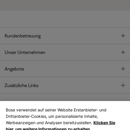
T
Kundenbetreuung
T
Unser Unternehmen
T
Angebote
T
Zusätzliche Links
Bose verwendet auf seiner Website Erstanbieter- und
Bose Connect
Bose App
App
Drittanbieter-Cookies, um personalisierte Inhalte,
Werbeanzeigen und Analysen bereitzustellen.
Klicken Sie
hier, um weitere Informationen zu erhalten.