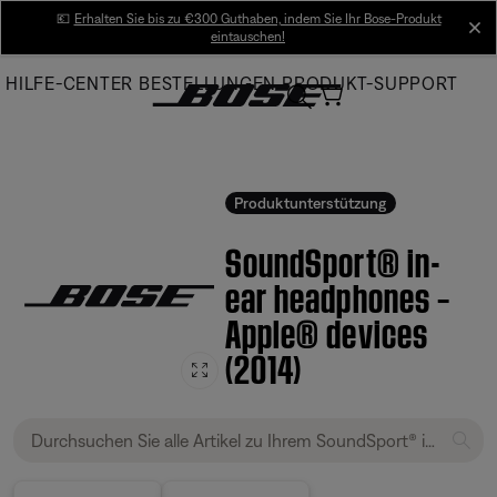
Skip
💶
Erhalten Sie bis zu €300 Guthaben, indem Sie Ihr Bose-Produkt
cl
eintauschen!
to
Main
HILFE-CENTER
BESTELLUNGEN
PRODUKT-SUPPORT
Produktunterstützung
SoundSport® in-
ear headphones –
Apple® devices
(2014)